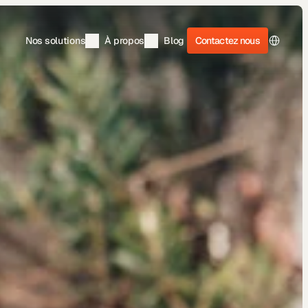
Contactez nous
Select La
Nos solutions
À
 propos
Blog
Contactez nous